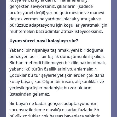
Rusya ve Ukrayna'dan bir hanımefendiyi
gerçekten seviyorsanız, çıkarlarını (sadece
profesyonel değil) yerine getirmesine ve manevi
destek vermesine yardımcı olacak yumuşak ve
pürüzsüz adaptasyonu için koşullar yaratmak için
muhtemelen bazı adımlar atmak isteyeceksiniz.
Uyum süreci nasıl kolaylaştırılır?
Yabancı bir nişanlıya taşınmak, yeni bir doğuma
benzeyen belirli bir kişilik dönüşümü ile ilişkilidir.
Bir hanımefendi bilinmeyen bir dile hakim olmalı,
yabancı kültürün özelliklerini vb. anlamalıdır.
Çocuklar bu tür şeylerle yetişkinlerden çok daha
kolay başa çıkar. Olgun bir insan, alışkanlıklar ve
yerleşik görüşler nedeniyle bu zorlukların
üstesinden gelemez.
Bir bayan ne kadar gençse, adaptasyonunun
sorunsuz ilerleme olasılığı o kadar fazladır. En
büyük zorluklar çok hassas bayanlara sahiptir.